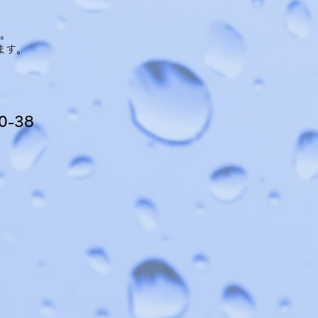
。
ます。
-38