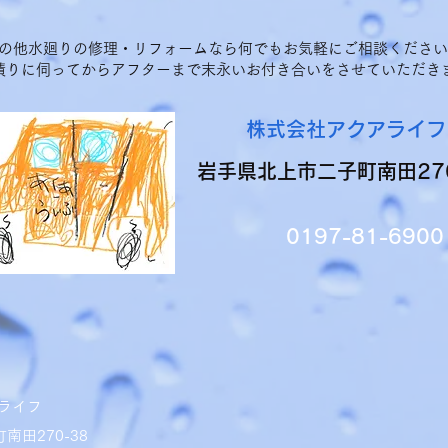
の他水廻りの修理・リフォームなら何でもお気軽にご相談ください
積りに伺ってからアフターまで末永いお付き合いをさせていただき
株式会社アクアライフ
岩手県北上市二子町南田270
0197-81-6900
ライフ
南田270-38